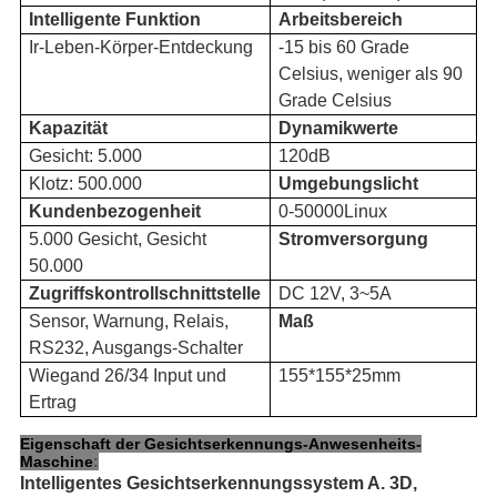
Intelligente Funktion
Arbeitsbereich
Ir-Leben-Körper-Entdeckung
-15 bis 60 Grade
Celsius, weniger als 90
Grade Celsius
Kapazität
Dynamikwerte
Gesicht: 5.000
120dB
Klotz: 500.000
Umgebungslicht
Kundenbezogenheit
0-50000Linux
5.000 Gesicht, Gesicht
Stromversorgung
50.000
Zugriffskontrollschnittstelle
DC 12V, 3~5A
Sensor, Warnung, Relais,
Maß
RS232, Ausgangs-Schalter
Wiegand 26/34 Input und
155*155*25mm
Ertrag
Eigenschaft der Gesichtserkennungs-Anwesenheits-
Maschine
:
Intelligentes Gesichtserkennungssystem A. 3D,