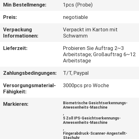
Min Bestellmenge:
1pcs (Probe)
TRETEN
Preis:
negotiable
SIE
Verpackung
Verpackt im Karton mit
MIT
Informationen:
Schwamm
UNS
Lieferzeit:
Probieren Sie Auftrag 2~3
IN
Arbeitstage; Großauftrag 6~12
Arbeitstage
VERBINDUNG
Zahlungsbedingungen:
T/T, Paypal
NACHRICHTEN
Versorgungsmaterial-
3000pcs pro Woche
Fähigkeit:
Markieren:
Biometrische Gesichtserkennungs-
VR
Anwesenheits-Maschine
,
5 Zoll IPS-Gesichtserkennungs-
Anwesenheits-Maschine
SITEMAP
,
Fingerabdruck-Scanner-Angestellt-
Stechuhr