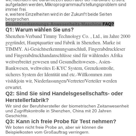
aufgeladen werden, Mikroprogrammaufstellungsproblem sind
immer frei.
e, weitere Einzelheiten wird in der Zukunft beide Seiten
besprochen.
Gesichtserkennungs-Anwesenheits-Maschine
FAQ?
Q1: Warum wählen Sie uns?
Shenzhen-Verband Timmy Technology Co. , Ltd., im Jahre 2000 
gegründet, Hauptquartier und Fabrik in Shenzhen. Marke ist 
TIMMY. Ai-Gesichtserkennungsanschluß, Fingerabdruckleser 
und Fingerabdruckhandanschlüsse sind für wählendes Afrika 
weitverbreitet gewesen und Gesundheitswesen-, Asien-
Bankwesen, weltweites E-KYC System, Grenzkontrolle, 
sicheres System der Identität und etc.-Willkommen zum 
visit&join wir, Niederlassungen/Vertreter/Verteiler werden 
erwartet.
Q2: Sind Sie sind Handelsgesellschafts- oder
Herstellerfabrik?
Wir sind der Berufshersteller der biometrischen Zeitanwesenheit
und Zugriffskontrolle in Shenzhen, China mit 20 Jahren
Geschichte.
Q3: Kann ich freie Probe für Test nehmen?
Wir boten nicht freie Probe an, aber wir können die
Beispielkosten vom Großauftrag verringern.