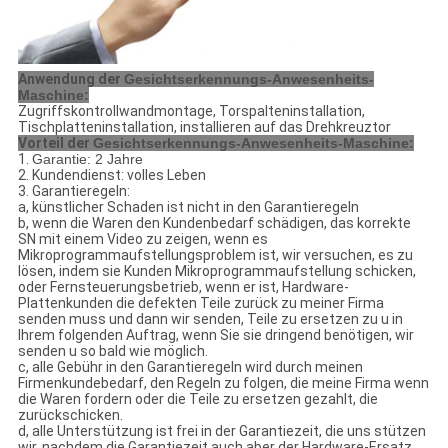
Anwendung der
Gesichtserkennungs-Anwesenheits-
Maschine:
Zugriffskontrollwandmontage, Torspalteninstallation,
Tischplatteninstallation, installieren auf das Drehkreuztor
Vorteil der
Gesichtserkennungs-Anwesenheits-Maschine:
1.
Garantie: 2 Jahre
2. Kundendienst: volles Leben
3. Garantieregeln:
a, künstlicher Schaden ist nicht in den Garantieregeln
b, wenn die Waren den Kundenbedarf schädigen, das korrekte
SN mit einem Video zu zeigen, wenn es
Mikroprogrammaufstellungsproblem ist, wir versuchen, es zu
lösen, indem sie Kunden Mikroprogrammaufstellung schicken,
oder Fernsteuerungsbetrieb, wenn er ist, Hardware-
Plattenkunden die defekten Teile zurück zu meiner Firma
senden muss und dann wir senden, Teile zu ersetzen zu u in
Ihrem folgenden Auftrag, wenn Sie sie dringend benötigen, wir
senden u so bald wie möglich.
c, alle Gebühr in den Garantieregeln wird durch meinen
Firmenkundebedarf, den Regeln zu folgen, die meine Firma wenn
die Waren fordern oder die Teile zu ersetzen gezahlt, die
zurückschicken.
d, alle Unterstützung ist frei in der Garantiezeit, die uns stützen
wir, nachdem die Garantiezeit auch aber der Hardware-Ersatz