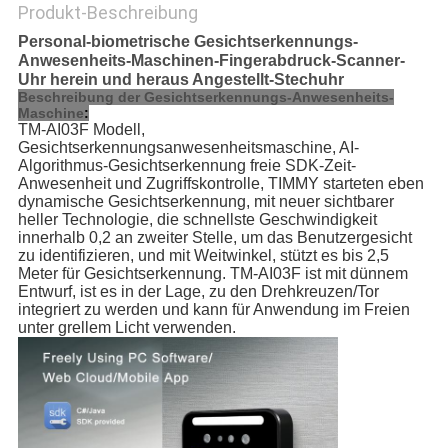
Produkt-Beschreibung
Personal-biometrische Gesichtserkennungs-
Anwesenheits-Maschinen-Fingerabdruck-Scanner-
Uhr herein und heraus Angestellt-Stechuhr
Beschreibung der Gesichtserkennungs-Anwesenheits-
Maschine
:
TM-AI03F Modell, 
Gesichtserkennungsanwesenheitsmaschine, AI-
Algorithmus-Gesichtserkennung freie SDK-Zeit-
Anwesenheit und Zugriffskontrolle, TIMMY starteten eben 
dynamische Gesichtserkennung, mit neuer sichtbarer 
heller Technologie, die schnellste Geschwindigkeit 
innerhalb 0,2 an zweiter Stelle, um das Benutzergesicht 
zu identifizieren, und mit Weitwinkel, stützt es bis 2,5 
Meter für Gesichtserkennung. TM-AI03F ist mit dünnem 
Entwurf, ist es in der Lage, zu den Drehkreuzen/Tor 
integriert zu werden und kann für Anwendung im Freien 
unter grellem Licht verwenden.