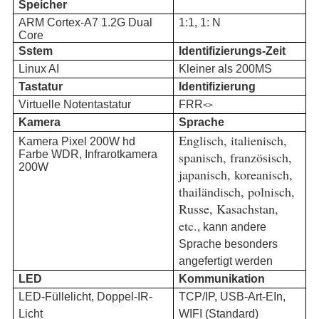
Speicher
ARM Cortex-A7 1.2G Dual
1:1, 1: N
Core
Sstem
Identifizierungs-Zeit
Linux AI
Kleiner als 200MS
Tastatur
Identifizierung
Virtuelle Notentastatur
FRR
<>
Kamera
Sprache
Englisch, italienisch,
Kamera Pixel 200W hd
Farbe WDR, Infrarotkamera
spanisch, französisch,
200W
japanisch, koreanisch,
thailändisch, polnisch,
Russe, Kasachstan,
etc.
, kann andere
Sprache besonders
angefertigt werden
LED
Kommunikation
LED-Füllelicht, Doppel-IR-
TCP/IP, USB-Art-EIn,
Licht
WIFI (Standard)