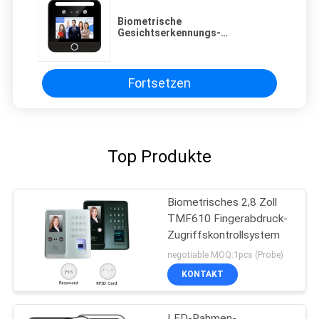
Biometrische
Gesichtserkennungs-
Anwesenheits-Maschinen-
Fingerabdruck-Scanner-
Angestellt-Stechuhr
Fortsetzen
Top Produkte
Biometrisches 2,8 Zoll
TMF610 Fingerabdruck-
Zugriffskontrollsystem
negotiable MOQ:1pcs (Probe)
KONTAKT
LED-Rahmen-