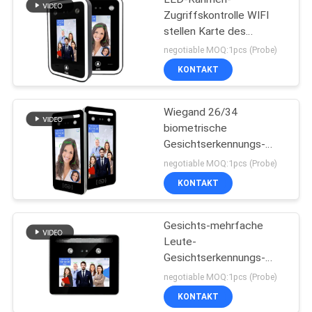
Zugriffskontrolle WIFI
stellen Karte des
Scanner-125Khz
negotiable MOQ:1pcs (Probe)
13.56Mhz gegenüber
KONTAKT
Wiegand 26/34
biometrische
Gesichtserkennungs-
Zugriffskontrolle für
negotiable MOQ:1pcs (Probe)
Drehkreuz
KONTAKT
Gesichts-mehrfache
Leute-
Gesichtserkennungs-
biometrische Zeit-
negotiable MOQ:1pcs (Probe)
Anwesenheit TIMMY 5
KONTAKT
Zoll-AI05 WDR AI