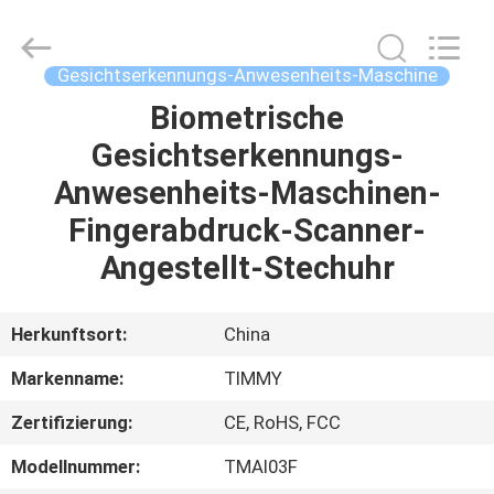
Union
Timmy
Technology
Co.,
Ltd..
Gesichtserkennungs-Anwesenheits-Maschine
All
Rights
Reserved.
Biometrische
HAUS
Gesichtserkennungs-
PRODUKTE
Anwesenheits-Maschinen-
Fingerabdruck-Scanner-
ÜBER
Angestellt-Stechuhr
UNS
Herkunftsort:
China
FABRIK-
Markenname:
TIMMY
AUSFLUG
Zertifizierung:
CE, RoHS, FCC
QUALITÄTSKONTROLLE
Modellnummer:
TMAI03F