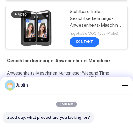
Sichtbare helle
Gesichtserkennungs-
Anwesenheits-Maschine
WDR AI für Angestellt-
negotiable MOQ:1pcs (Probe)
Management
KONTAKT
Gesichtserkennungs-Anwesenheits-Maschine
Anwesenheits-Maschinen-Kartenleser Wiegand Time
Clocking System der Gesichtserkennungs-AI06
Justin
5 Zoll-Gesichtserkennungs-Anwesenheits-Maschine
Biomtric-Zeiterfassung
1:48 PM
Linux 3,10 Zugriffskontrolle des 4,3 Zoll-Gesichts-Biometrie-
Anwesenheits-System-AI
Good day, what product are you looking for?
Beliebte Kategorien
Alle