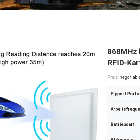
868MHz i
RFID-Kar
Preis:
negotiabl
Sipport Porto
Arbeitsfrequ
Betriebsart
Rf-Energie