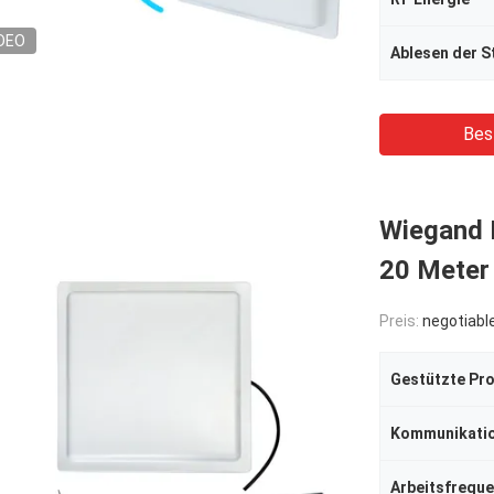
DEO
Ablesen der S
Bes
Wiegand 
20 Meter 
Preis:
negotiabl
Gestützte Pro
Kommunikati
Arbeitsfrequ