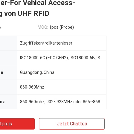
er-For Vehical Access-
g von UHF RFID
e
MOQ:
1pcs (Probe)
Zugriffskontrollkartenleser
ISO18000-6C (EPC GEN2), ISO18000-6B, ISO18000-6C
ge
Guangdong, China
860-960Mhz
enz
860-960mhz, 902~928MHz oder 865~868Mhz
tpreis
Jetzt Chatten