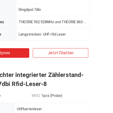
Ringdipol 7dbi
enz
THEORIE 902 928MHz und THEORIE 865-868MHz
e
Langstrecken- UHF-rfid Leser
tpreis
Jetzt Chatten
hter integrierter Zählerstand-
7dbi Rfid-Leser-8
e
MOQ:
1pcs (Probe)
UHFkartenleser