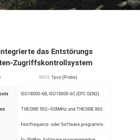
ntegrierte das Entstörungs
ten-Zugriffskontrollsystem
e
MOQ:
1pcs (Probe)
cols
ISO18000-6B, ISO18000-6C (EPC GEN2)
enz
THEORIE 902~928MHz und THEORIE 865~868MHz, andere Frequenzstandards (besonders angefertigt)
Festfrequenz- oder Software programmierbar
0~30dBm, Software programmierbar