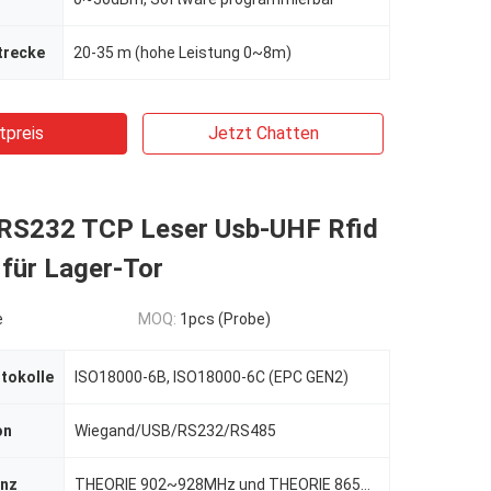
trecke
20-35 m (hohe Leistung 0~8m)
tpreis
Jetzt Chatten
RS232 TCP Leser Usb-UHF Rfid
für Lager-Tor
e
MOQ:
1pcs (Probe)
tokolle
ISO18000-6B, ISO18000-6C (EPC GEN2)
on
Wiegand/USB/RS232/RS485
enz
THEORIE 902~928MHz und THEORIE 865~868MHz, andere Frequenzstandards (besonders angefertigt)