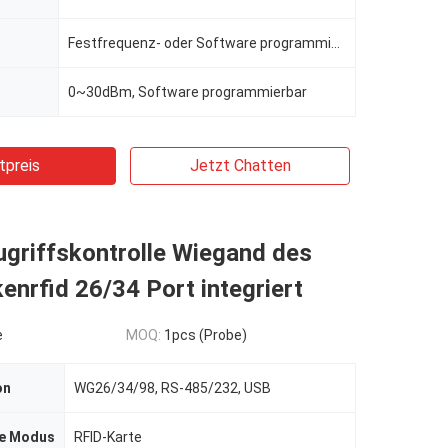
Festfrequenz- oder Software programmierbar
0~30dBm, Software programmierbar
tpreis
Jetzt Chatten
griffskontrolle Wiegand des
enrfid 26/34 Port integriert
e
MOQ:
1pcs (Probe)
on
WG26/34/98, RS-485/232, USB
ie Modus
RFID-Karte