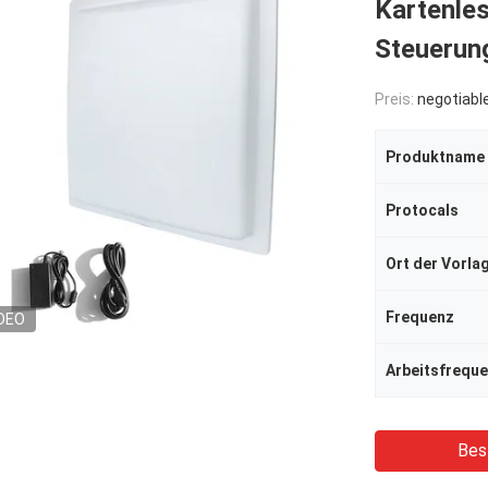
Kartenles
Steuerun
Preis:
negotiabl
Produktname
Protocals
Ort der Vorla
Frequenz
DEO
Arbeitsfrequ
Bes