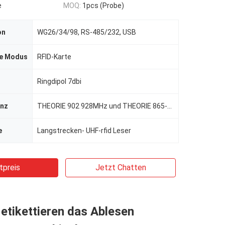
e
MOQ:
1pcs (Probe)
on
WG26/34/98, RS-485/232, USB
ie Modus
RFID-Karte
Ringdipol 7dbi
enz
THEORIE 902 928MHz und THEORIE 865-868MHz
e
Langstrecken- UHF-rfid Leser
tpreis
Jetzt Chatten
etikettieren das Ablesen