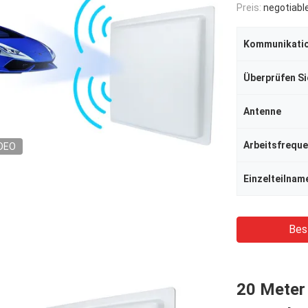
Preis:
negotiabl
Kommunikati
Überprüfen S
Antenne
Arbeitsfrequ
DEO
Einzelteilnam
Bes
20 Meter 