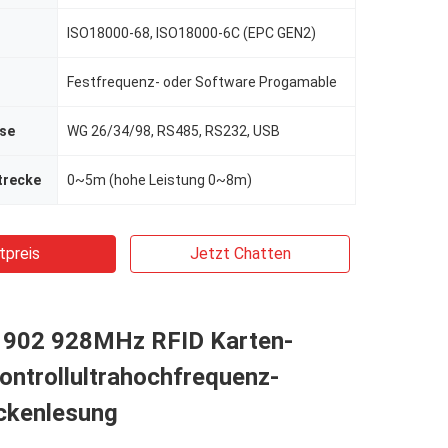
ISO18000-68, ISO18000-6C (EPC GEN2)
Festfrequenz- oder Software Progamable
se
WG 26/34/98, RS485, RS232, USB
trecke
0~5m (hohe Leistung 0~8m)
tpreis
Jetzt Chatten
902 928MHz RFID Karten-
ontrollultrahochfrequenz-
ckenlesung