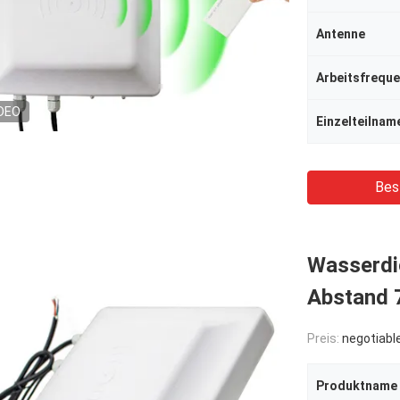
Antenne
Arbeitsfrequ
DEO
Einzelteilnam
Bes
Wasserdic
Abstand 
Preis:
negotiabl
Produktname