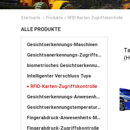
Startseite
/
Produkte
/
RFID-Karten-Zugriffskontrolle
ALLE PRODUKTE
Gesichtserkennungs-Maschinen
Gesichtsanerkennungs-Zugriffskontrollsystem
biometrisches Gesichtserkennungssystem
Intelligenter Verschluss Tuya
RFID-Karten-Zugriffskontrolle
Gesichtserkennungs-Anwesenheits-Maschine
Gesichtserkennungstemperaturscanner
Fingerabdruck-Anwesenheits-Maschine
Fingerabdruck-Zugriffskontrolle